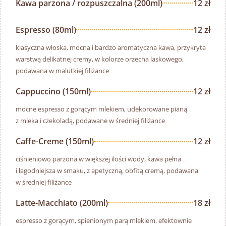
Kawa parzona / rozpuszczalna (200ml)
12 zł
Espresso (80ml)
12 zł
klasyczna włoska, mocna i bardzo aromatyczna kawa, przykryta
warstwą delikatnej cremy, w kolorze orzecha laskowego,
podawana w malutkiej filiżance
Cappuccino (150ml)
12 zł
mocne espresso z gorącym mlekiem, udekorowane pianą
z mleka i czekoladą, podawane w średniej filiżance
Caffe-Creme (150ml)
12 zł
ciśnieniowo parzona w większej ilości wody, kawa pełna
i łagodniejsza w smaku, z apetyczną, obfitą cremą, podawana
w średniej filiżance
Latte-Macchiato (200ml)
18 zł
espresso z gorącym, spienionym parą mlekiem, efektownie