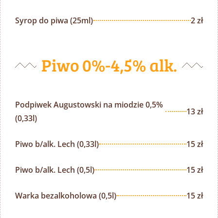
Syrop do piwa (25ml)
2 zł
Piwo 0%-4,5% alk.
Podpiwek Augustowski na miodzie 0,5%
13 zł
(0,33l)
Piwo b/alk. Lech (0,33l)
15 zł
Piwo b/alk. Lech (0,5l)
15 zł
Warka bezalkoholowa (0,5l)
15 zł