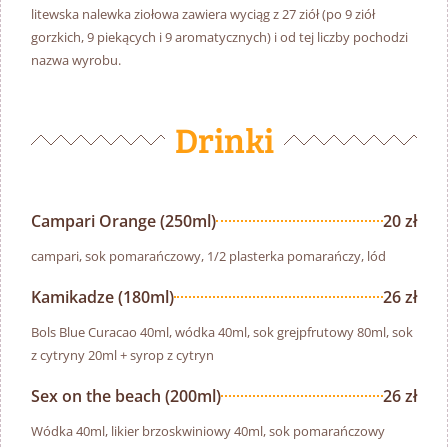
litewska nalewka ziołowa zawiera wyciąg z 27 ziół (po 9 ziół
gorzkich, 9 piekących i 9 aromatycznych) i od tej liczby pochodzi
nazwa wyrobu.
Drinki
Campari Orange (250ml)
20 zł
campari, sok pomarańczowy, 1/2 plasterka pomarańczy, lód
Kamikadze (180ml)
26 zł
Bols Blue Curacao 40ml, wódka 40ml, sok grejpfrutowy 80ml, sok
z cytryny 20ml + syrop z cytryn
Sex on the beach (200ml)
26 zł
Wódka 40ml, likier brzoskwiniowy 40ml, sok pomarańczowy