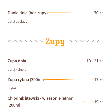
Danie dnia (bez zupy)
30 zł
pytaj obsługę
Zupy
Zupa dnia
13 - 21 zł
pytaj kelnera
Zupa rybna (300ml)
17 zł
piątek
Chłodnik litewski - w sezonie letnim
19 zł
(200ml)