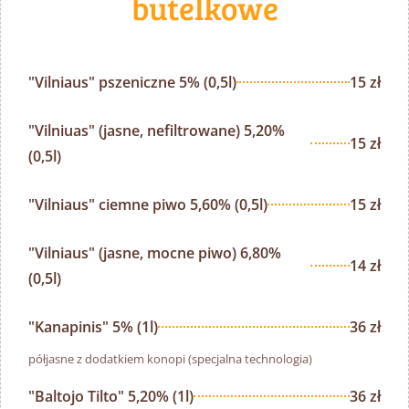
butelkowe
"Vilniaus" pszeniczne 5% (0,5l)
15 zł
"Vilniuas" (jasne, nefiltrowane) 5,20%
15 zł
(0,5l)
"Vilniaus" ciemne piwo 5,60% (0,5l)
15 zł
"Vilniaus" (jasne, mocne piwo) 6,80%
14 zł
(0,5l)
"Kanapinis" 5% (1l)
36 zł
półjasne z dodatkiem konopi (specjalna technologia)
"Baltojo Tilto" 5,20% (1l)
36 zł