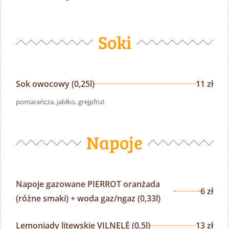
Soki
Sok owocowy (0,25l)
11 zł
pomarańcza, jabłko, grejpfrut
Napoje
Napoje gazowane PIERROT oranżada
6 zł
(różne smaki) + woda gaz/ngaz (0,33l)
Lemoniady litewskie VILNELĖ (0,5l)
13 zł