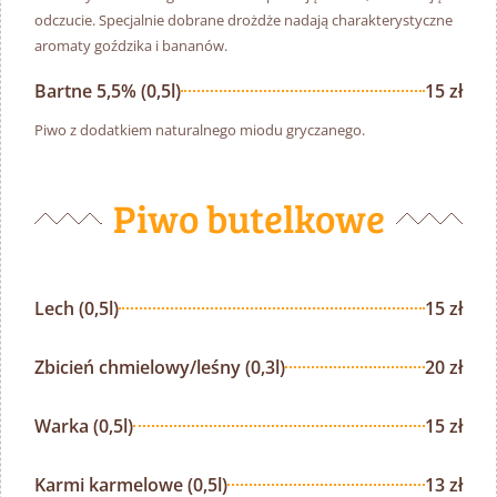
odczucie. Specjalnie dobrane drożdże nadają charakterystyczne
aromaty goździka i bananów.
Bartne 5,5% (0,5l)
15 zł
Piwo z dodatkiem naturalnego miodu gryczanego.
Piwo butelkowe
Lech (0,5l)
15 zł
Zbicień chmielowy/leśny (0,3l)
20 zł
Warka (0,5l)
15 zł
Karmi karmelowe (0,5l)
13 zł