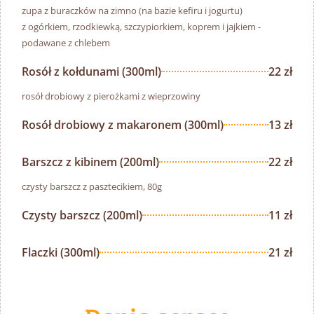
zupa z buraczków na zimno (na bazie kefiru i jogurtu)
z ogórkiem, rzodkiewką, szczypiorkiem, koprem i jajkiem -
podawane z chlebem
Rosół z kołdunami (300ml)
22 zł
rosół drobiowy z pierożkami z wieprzowiny
Rosół drobiowy z makaronem (300ml)
13 zł
Barszcz z kibinem (200ml)
22 zł
czysty barszcz z pasztecikiem, 80g
Czysty barszcz (200ml)
11 zł
Flaczki (300ml)
21 zł