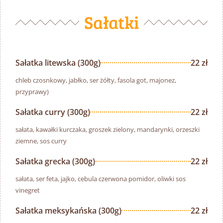
Sałatki
Sałatka litewska (300g)
22 zł
chleb czosnkowy, jabłko, ser żółty, fasola got, majonez,
przyprawy)
Sałatka curry (300g)
22 zł
sałata, kawałki kurczaka, groszek zielony, mandarynki, orzeszki
ziemne, sos curry
Sałatka grecka (300g)
22 zł
sałata, ser feta, jajko, cebula czerwona pomidor, oliwki sos
vinegret
Sałatka meksykańska (300g)
22 zł